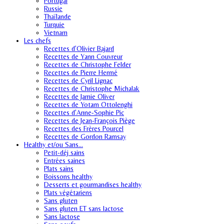
Portugal
Russie
Thaïlande
Turquie
Vietnam
Les chefs
Recettes d’Olivier Bajard
Recettes de Yann Couvreur
Recettes de Christophe Felder
Recettes de Pierre Hermé
Recettes de Cyril Lignac
Recettes de Christophe Michalak
Recettes de Jamie Oliver
Recettes de Yotam Ottolenghi
Recettes d’Anne-Sophie Pic
Recettes de Jean-François Piège
Recettes des Frères Pourcel
Recettes de Gordon Ramsay
Healthy et/ou Sans…
Petit-déj sains
Entrées saines
Plats sains
Boissons healthy
Desserts et gourmandises healthy
Plats végétariens
Sans gluten
Sans gluten ET sans lactose
Sans lactose