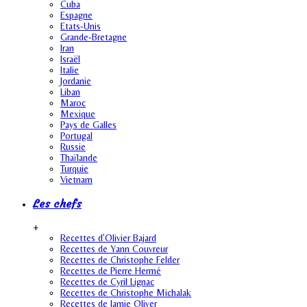
Cuba
Espagne
Etats-Unis
Grande-Bretagne
Iran
Israël
Italie
Jordanie
Liban
Maroc
Mexique
Pays de Galles
Portugal
Russie
Thaïlande
Turquie
Vietnam
Les chefs
+
Recettes d’Olivier Bajard
Recettes de Yann Couvreur
Recettes de Christophe Felder
Recettes de Pierre Hermé
Recettes de Cyril Lignac
Recettes de Christophe Michalak
Recettes de Jamie Oliver