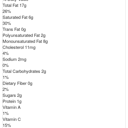
Total Fat
17
g
26
%
Saturated Fat
6
g
30
%
Trans
Fat
0
g
Polyunsaturated Fat
2
g
Monounsaturated Fat
8
g
Cholesterol
11
mg
4
%
Sodium
2
mg
0
%
Total Carbohydrates
2
g
1
%
Dietary Fiber
0
g
2
%
Sugars
2
g
Protein
1
g
Vitamin A
1
%
Vitamin C
15
%