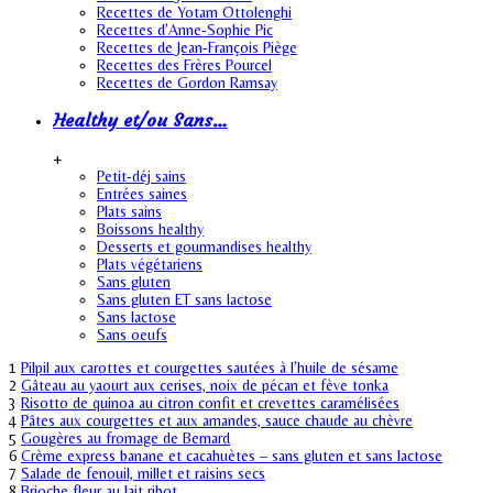
Recettes de Yotam Ottolenghi
Recettes d’Anne-Sophie Pic
Recettes de Jean-François Piège
Recettes des Frères Pourcel
Recettes de Gordon Ramsay
Healthy et/ou Sans…
+
Petit-déj sains
Entrées saines
Plats sains
Boissons healthy
Desserts et gourmandises healthy
Plats végétariens
Sans gluten
Sans gluten ET sans lactose
Sans lactose
Sans oeufs
1
Pilpil aux carottes et courgettes sautées à l’huile de sésame
2
Gâteau au yaourt aux cerises, noix de pécan et fève tonka
3
Risotto de quinoa au citron confit et crevettes caramélisées
4
Pâtes aux courgettes et aux amandes, sauce chaude au chèvre
5
Gougères au fromage de Bernard
6
Crème express banane et cacahuètes – sans gluten et sans lactose
7
Salade de fenouil, millet et raisins secs
8
Brioche fleur au lait ribot