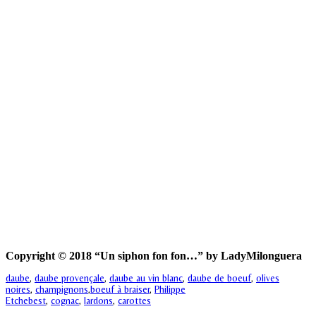
Copyright © 2018 “Un siphon fon fon…” by LadyMilonguera
daube
,
daube provençale
,
daube au vin blanc
,
daube de boeuf
,
olives
noires
,
champignons
,
boeuf à braiser
,
Philippe
Etchebest
,
cognac
,
lardons
,
carottes