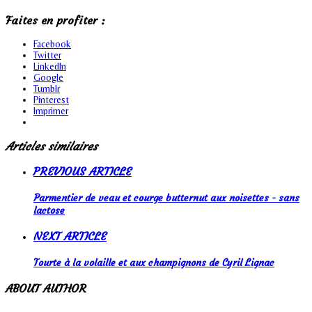
Faites en profiter :
Facebook
Twitter
LinkedIn
Google
Tumblr
Pinterest
Imprimer
Articles similaires
PREVIOUS ARTICLE
Parmentier de veau et courge butternut aux noisettes - sans
lactose
NEXT ARTICLE
Tourte à la volaille et aux champignons de Cyril Lignac
ABOUT AUTHOR