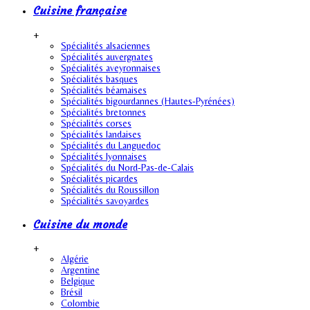
Cuisine française
+
Spécialités alsaciennes
Spécialités auvergnates
Spécialités aveyronnaises
Spécialités basques
Spécialités béarnaises
Spécialités bigourdannes (Hautes-Pyrénées)
Spécialités bretonnes
Spécialités corses
Spécialités landaises
Spécialités du Languedoc
Spécialités lyonnaises
Spécialités du Nord-Pas-de-Calais
Spécialités picardes
Spécialités du Roussillon
Spécialités savoyardes
Cuisine du monde
+
Algérie
Argentine
Belgique
Brésil
Colombie