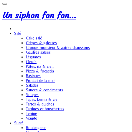
Un siphon fon fon…
Salé
Cake salé
Crêpes & galettes
Croque-monsieur & autres chaussons
Gaufres salées
Légumes
Oeufs
Pâtes, riz & cie…
Pizza & focaccia
Basiques
Produit de la mer
Salades
Sauces & condiments
Soupes
Tapas, kemia & cie
Tartes & quiches
Tartines et bruschettas
Terrine
Viande
Sucré
Boulangerie