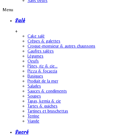
Sans oeufs
Menu
Salé
+
Cake salé
Crêpes & galettes
Croque-monsieur & autres chaussons
Gaufres salées
Légumes
Oeufs
Pâtes, riz & cie…
Pizza & focaccia
Basiques
Produit de la mer
Salades
Sauces & condiments
Soupes
Tapas, kemia & cie
Tartes & quiches
Tartines et bruschettas
Terrine
Viande
Sucré