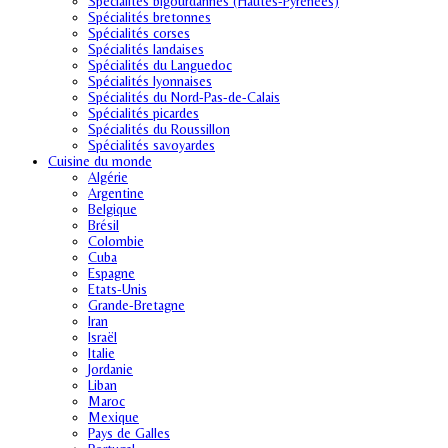
Spécialités bigourdannes (Hautes-Pyrénées)
Spécialités bretonnes
Spécialités corses
Spécialités landaises
Spécialités du Languedoc
Spécialités lyonnaises
Spécialités du Nord-Pas-de-Calais
Spécialités picardes
Spécialités du Roussillon
Spécialités savoyardes
Cuisine du monde
Algérie
Argentine
Belgique
Brésil
Colombie
Cuba
Espagne
Etats-Unis
Grande-Bretagne
Iran
Israël
Italie
Jordanie
Liban
Maroc
Mexique
Pays de Galles