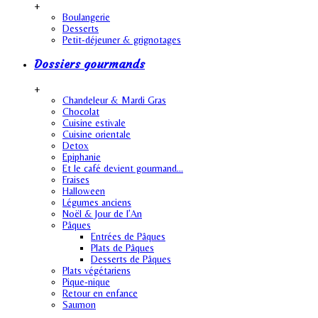
+
Boulangerie
Desserts
Petit-déjeuner & grignotages
Dossiers gourmands
+
Chandeleur & Mardi Gras
Chocolat
Cuisine estivale
Cuisine orientale
Detox
Epiphanie
Et le café devient gourmand…
Fraises
Halloween
Légumes anciens
Noël & Jour de l’An
Pâques
Entrées de Pâques
Plats de Pâques
Desserts de Pâques
Plats végétariens
Pique-nique
Retour en enfance
Saumon