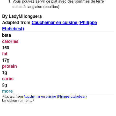
Vous pouvez servir ce plat avec des pommes de terre
cuites à l’anglaise (bouillies).
By LadyMilonguera
Adapted from
Cauchemar en cuisine (Philippe
Etchebest)
beta
calories
160
fat
17g
protein
1g
carbs
2g
more
Adapted from
Cauchemar en cuisine (Philippe Etchebest)
Un siphon fon fon... /