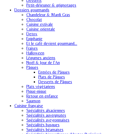
Desserts
Petit-déjeuner & grignotages
Dossiers gourmands
Chandeleur & Mardi Gras
Chocolat
Cuisine estivale
Cuisine orientale
Detox
Epiphanie
Et le café devient gourmand…
Fraises
Halloween
Légumes anciens
Noël & Jour de l’An
Pâques
Entrées de Pâques
Plats de Pâques
Desserts de Pâques
Plats végétariens
Pique-nique
Retour en enfance
Saumon
Cuisine française
Spécialités alsaciennes
Spécialités auvergnates
Spécialités aveyronnaises
Spécialités basques
Spécialités béarnaises