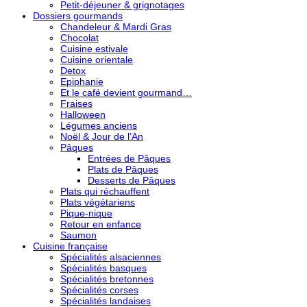
Petit-déjeuner & grignotages
Dossiers gourmands
Chandeleur & Mardi Gras
Chocolat
Cuisine estivale
Cuisine orientale
Detox
Epiphanie
Et le café devient gourmand…
Fraises
Halloween
Légumes anciens
Noël & Jour de l’An
Pâques
Entrées de Pâques
Plats de Pâques
Desserts de Pâques
Plats qui réchauffent
Plats végétariens
Pique-nique
Retour en enfance
Saumon
Cuisine française
Spécialités alsaciennes
Spécialités basques
Spécialités bretonnes
Spécialités corses
Spécialités landaises