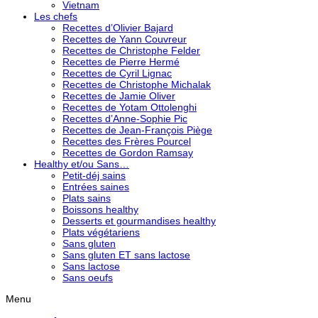
Vietnam
Les chefs
Recettes d’Olivier Bajard
Recettes de Yann Couvreur
Recettes de Christophe Felder
Recettes de Pierre Hermé
Recettes de Cyril Lignac
Recettes de Christophe Michalak
Recettes de Jamie Oliver
Recettes de Yotam Ottolenghi
Recettes d’Anne-Sophie Pic
Recettes de Jean-François Piège
Recettes des Frères Pourcel
Recettes de Gordon Ramsay
Healthy et/ou Sans…
Petit-déj sains
Entrées saines
Plats sains
Boissons healthy
Desserts et gourmandises healthy
Plats végétariens
Sans gluten
Sans gluten ET sans lactose
Sans lactose
Sans oeufs
Menu