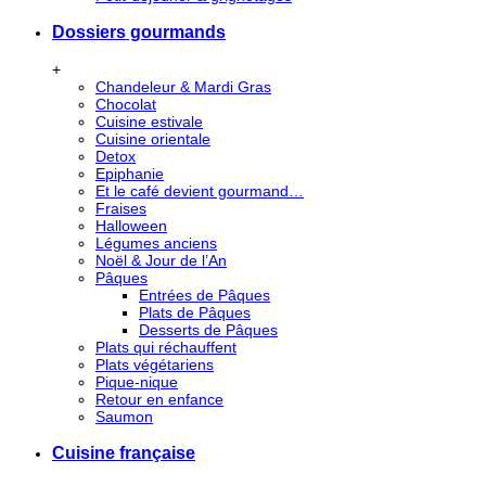
Dossiers gourmands
+
Chandeleur & Mardi Gras
Chocolat
Cuisine estivale
Cuisine orientale
Detox
Epiphanie
Et le café devient gourmand…
Fraises
Halloween
Légumes anciens
Noël & Jour de l’An
Pâques
Entrées de Pâques
Plats de Pâques
Desserts de Pâques
Plats qui réchauffent
Plats végétariens
Pique-nique
Retour en enfance
Saumon
Cuisine française