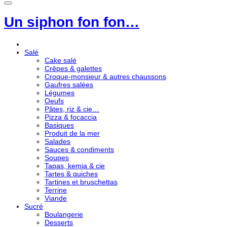
Un siphon fon fon…
Salé
Cake salé
Crêpes & galettes
Croque-monsieur & autres chaussons
Gaufres salées
Légumes
Oeufs
Pâtes, riz & cie…
Pizza & focaccia
Basiques
Produit de la mer
Salades
Sauces & condiments
Soupes
Tapas, kemia & cie
Tartes & quiches
Tartines et bruschettas
Terrine
Viande
Sucré
Boulangerie
Desserts