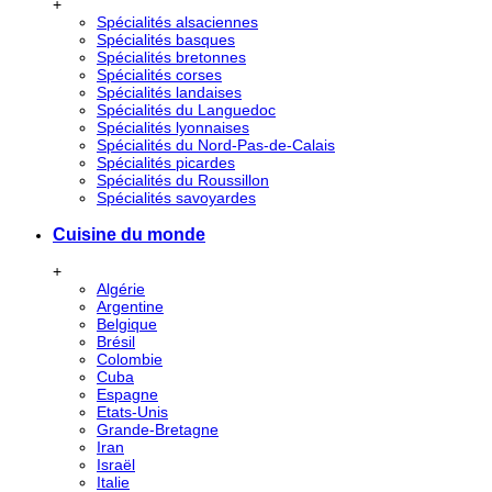
+
Spécialités alsaciennes
Spécialités basques
Spécialités bretonnes
Spécialités corses
Spécialités landaises
Spécialités du Languedoc
Spécialités lyonnaises
Spécialités du Nord-Pas-de-Calais
Spécialités picardes
Spécialités du Roussillon
Spécialités savoyardes
Cuisine du monde
+
Algérie
Argentine
Belgique
Brésil
Colombie
Cuba
Espagne
Etats-Unis
Grande-Bretagne
Iran
Israël
Italie