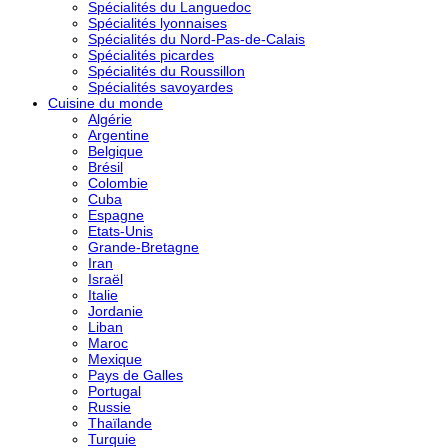
Spécialités du Languedoc
Spécialités lyonnaises
Spécialités du Nord-Pas-de-Calais
Spécialités picardes
Spécialités du Roussillon
Spécialités savoyardes
Cuisine du monde
Algérie
Argentine
Belgique
Brésil
Colombie
Cuba
Espagne
Etats-Unis
Grande-Bretagne
Iran
Israël
Italie
Jordanie
Liban
Maroc
Mexique
Pays de Galles
Portugal
Russie
Thaïlande
Turquie