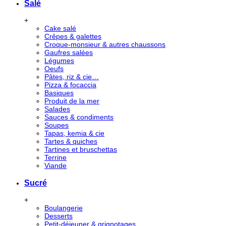
Salé
+
Cake salé
Crêpes & galettes
Croque-monsieur & autres chaussons
Gaufres salées
Légumes
Oeufs
Pâtes, riz & cie…
Pizza & focaccia
Basiques
Produit de la mer
Salades
Sauces & condiments
Soupes
Tapas, kemia & cie
Tartes & quiches
Tartines et bruschettas
Terrine
Viande
Sucré
+
Boulangerie
Desserts
Petit-déjeuner & grignotages