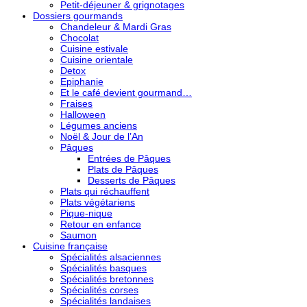
Petit-déjeuner & grignotages
Dossiers gourmands
Chandeleur & Mardi Gras
Chocolat
Cuisine estivale
Cuisine orientale
Detox
Epiphanie
Et le café devient gourmand…
Fraises
Halloween
Légumes anciens
Noël & Jour de l’An
Pâques
Entrées de Pâques
Plats de Pâques
Desserts de Pâques
Plats qui réchauffent
Plats végétariens
Pique-nique
Retour en enfance
Saumon
Cuisine française
Spécialités alsaciennes
Spécialités basques
Spécialités bretonnes
Spécialités corses
Spécialités landaises