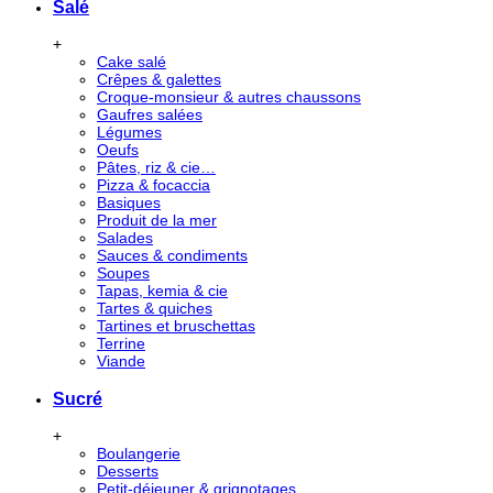
Salé
+
Cake salé
Crêpes & galettes
Croque-monsieur & autres chaussons
Gaufres salées
Légumes
Oeufs
Pâtes, riz & cie…
Pizza & focaccia
Basiques
Produit de la mer
Salades
Sauces & condiments
Soupes
Tapas, kemia & cie
Tartes & quiches
Tartines et bruschettas
Terrine
Viande
Sucré
+
Boulangerie
Desserts
Petit-déjeuner & grignotages