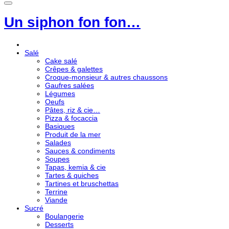
Un siphon fon fon…
Salé
Cake salé
Crêpes & galettes
Croque-monsieur & autres chaussons
Gaufres salées
Légumes
Oeufs
Pâtes, riz & cie…
Pizza & focaccia
Basiques
Produit de la mer
Salades
Sauces & condiments
Soupes
Tapas, kemia & cie
Tartes & quiches
Tartines et bruschettas
Terrine
Viande
Sucré
Boulangerie
Desserts