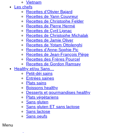
Vietnam
Les chefs
Recettes d’Olivier Bajard
Recettes de Yann Couvreur
Recettes de Christophe Felder
Recettes de Pierre Hermé
Recettes de Cyril Lignac
Recettes de Christophe Michalak
Recettes de Jamie Oliver
Recettes de Yotam Ottolenghi
Recettes d’Anne-Sophie Pic
Recettes de Jean-François Piège
Recettes des Frères Pourcel
Recettes de Gordon Ramsay
Healthy et/ou Sans…
Petit-déj sains
Entrées saines
Plats sains
Boissons healthy
Desserts et gourmandises healthy
Plats végétariens
Sans gluten
Sans gluten ET sans lactose
Sans lactose
Sans oeufs
Menu