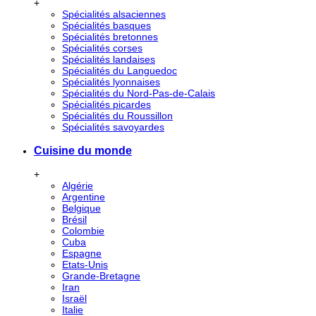
+
Spécialités alsaciennes
Spécialités basques
Spécialités bretonnes
Spécialités corses
Spécialités landaises
Spécialités du Languedoc
Spécialités lyonnaises
Spécialités du Nord-Pas-de-Calais
Spécialités picardes
Spécialités du Roussillon
Spécialités savoyardes
Cuisine du monde
+
Algérie
Argentine
Belgique
Brésil
Colombie
Cuba
Espagne
Etats-Unis
Grande-Bretagne
Iran
Israël
Italie