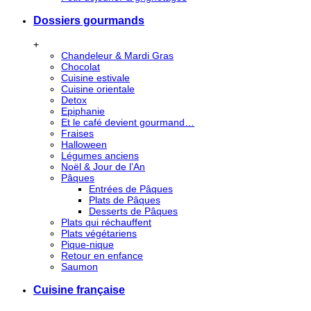
Dossiers gourmands
+
Chandeleur & Mardi Gras
Chocolat
Cuisine estivale
Cuisine orientale
Detox
Epiphanie
Et le café devient gourmand…
Fraises
Halloween
Légumes anciens
Noël & Jour de l’An
Pâques
Entrées de Pâques
Plats de Pâques
Desserts de Pâques
Plats qui réchauffent
Plats végétariens
Pique-nique
Retour en enfance
Saumon
Cuisine française