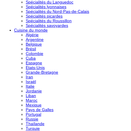
Spécialités du Languedoc
Spécialités lyonnaises
Spécialités du Nord-Pas-de-Calais
Spécialités picardes
Spécialités du Roussillon
Spécialités savoyardes
Cuisine du monde
Algérie
Argentine
Belgique
Brésil
Colombie
Cuba
Espagne
Etats-Unis
Grande-Bretagne
Iran
Israël
Italie
Jordanie
Liban
Maroc
Mexique
Pays de Galles
Portugal
Russie
Thaïlande
Turquie